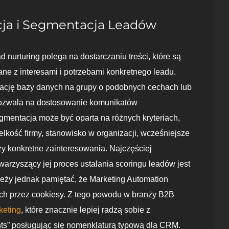
cja i Segmentacja Leadów
d nurturing polega na dostarczaniu treści, które są
ne z interesami i potrzebami konkretnego leadu.
ację bazy danych na grupy o podobnych cechach lub
ozwala na dostosowanie komunikatów
mentacja może być oparta na różnych kryteriach,
ielkość firmy, stanowisko w organizacji, wcześniejsze
zy konkretne zainteresowania. Najczęściej
warzyszący jej proces ustalania scoringu leadów jest
leży jednak pamiętać, że Marketing Automation
ch przez cookiesy. Z tego powodu w branży B2B
keting
, które znacznie lepiej radzą sobie z
unts” posługując się nomenklaturą typową dla CRM.