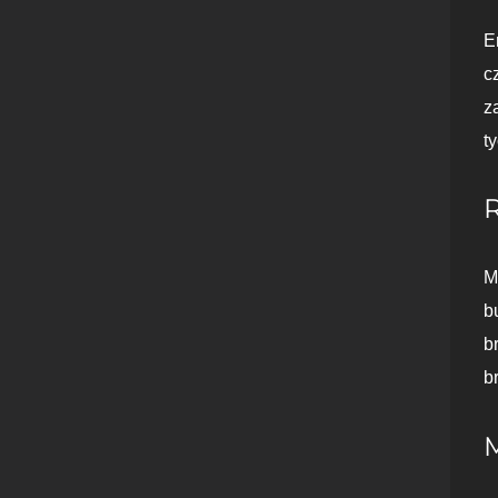
E
c
z
t
M
b
b
b
M