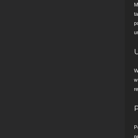
M
t
p
u
W
w
r
P
p