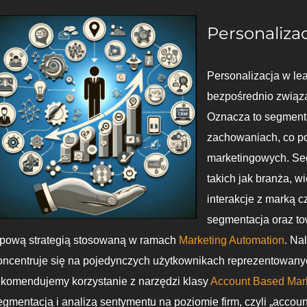
Personaliza
Personalizacja w lea
bezpośrednio związa
Oznacza to segment
zachowaniach, co p
marketingowych. Seg
takich jak branża, w
interakcje z marką c
segmentacja oraz to
ypową strategią stosowaną w ramach
Marketing Automation
. Na
oncentruje się na pojedynczych użytkownikach reprezentowany
ekomendujemy korzystanie z narzędzi klasy
Account Based Mar
egmentacją i analizą sentymentu na poziomie firm, czyli „acco