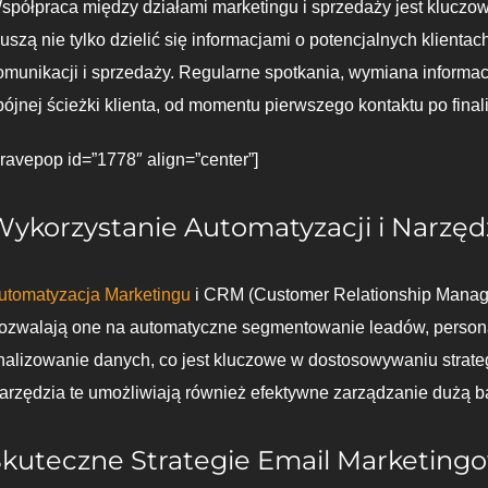
spółpraca między działami marketingu i sprzedaży jest kluczow
uszą nie tylko dzielić się informacjami o potencjalnych klienta
omunikacji i sprzedaży. Regularne spotkania, wymiana informac
pójnej ścieżki klienta, od momentu pierwszego kontaktu po final
bravepop id=”1778″ align=”center”]
Wykorzystanie Automatyzacji i Narzę
utomatyzacja Marketingu
i CRM (Customer Relationship Manage
ozwalają one na automatyczne segmentowanie leadów, personal
nalizowanie danych, co jest kluczowe w dostosowywaniu strateg
arzędzia te umożliwiają również efektywne zarządzanie dużą b
Skuteczne Strategie Email Marketing