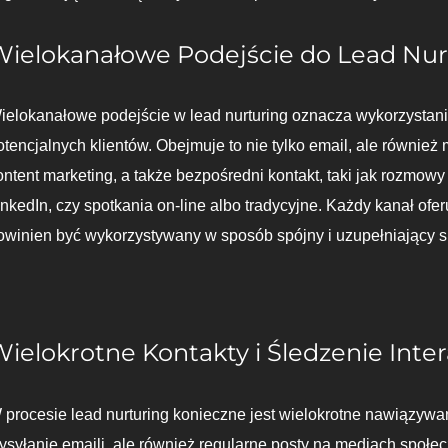
Wielokanałowe Podejście do Lead Nur
ielokanałowe podejście w lead nurturing oznacza wykorzystani
otencjalnych klientów. Obejmuje to nie tylko email, ale równie
ontent marketing, a także bezpośredni kontakt, taki jak rozmow
inkedIn, czy spotkania on-line albo tradycyjne. Każdy kanał ofer
owinien być wykorzystywany w sposób spójny i uzupełniający s
ielokrotne Kontakty i Śledzenie Inter
 procesie lead nurturing konieczne jest wielokrotne nawiązywani
ysyłanie emaili, ale również regularne posty na mediach społe