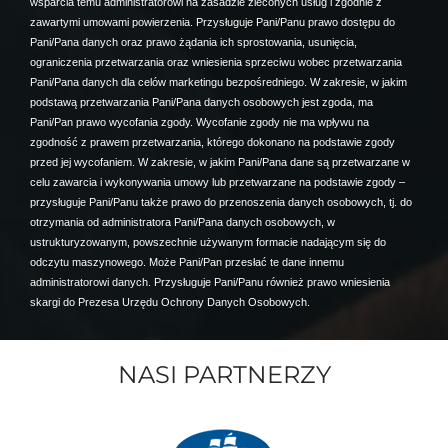
wsparcia temu administratorowi na zasadzie zleconych usług i zgodnie z
zawartymi umowami powierzenia. Przysługuje Pani/Panu prawo dostępu do
Pani/Pana danych oraz prawo żądania ich sprostowania, usunięcia,
ograniczenia przetwarzania oraz wniesienia sprzeciwu wobec przetwarzania
Pani/Pana danych dla celów marketingu bezpośredniego. W zakresie, w jakim
podstawą przetwarzania Pani/Pana danych osobowych jest zgoda, ma
Pani/Pan prawo wycofania zgody. Wycofanie zgody nie ma wpływu na
zgodność z prawem przetwarzania, którego dokonano na podstawie zgody
przed jej wycofaniem. W zakresie, w jakim Pani/Pana dane są przetwarzane w
celu zawarcia i wykonywania umowy lub przetwarzane na podstawie zgody –
przysługuje Pani/Panu także prawo do przenoszenia danych osobowych, tj. do
otrzymania od administratora Pani/Pana danych osobowych, w
ustrukturyzowanym, powszechnie używanym formacie nadającym się do
odczytu maszynowego. Może Pani/Pan przesłać te dane innemu
administratorowi danych. Przysługuje Pani/Panu również prawo wniesienia
skargi do Prezesa Urzędu Ochrony Danych Osobowych.
NASI PARTNERZY