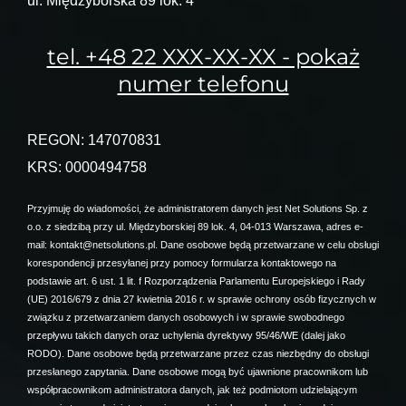
ul. Międzyborska 89 lok. 4
tel. +48 22 XXX-XX-XX - pokaż
numer telefonu
REGON: 147070831
KRS: 0000494758
Przyjmuję do wiadomości, że administratorem danych jest Net Solutions Sp. z
o.o. z siedzibą przy ul. Międzyborskiej 89 lok. 4, 04-013 Warszawa, adres e-
mail: kontakt@netsolutions.pl. Dane osobowe będą przetwarzane w celu obsługi
korespondencji przesyłanej przy pomocy formularza kontaktowego na
podstawie art. 6 ust. 1 lit. f Rozporządzenia Parlamentu Europejskiego i Rady
(UE) 2016/679 z dnia 27 kwietnia 2016 r. w sprawie ochrony osób fizycznych w
związku z przetwarzaniem danych osobowych i w sprawie swobodnego
przepływu takich danych oraz uchylenia dyrektywy 95/46/WE (dalej jako
RODO). Dane osobowe będą przetwarzane przez czas niezbędny do obsługi
przesłanego zapytania. Dane osobowe mogą być ujawnione pracownikom lub
współpracownikom administratora danych, jak też podmiotom udzielającym