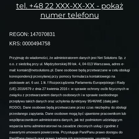
tel. +48 22 XXX-XX-XX - pokaż
numer telefonu
REGON: 147070831
KRS: 0000494758
Przyjmuję do wiadomości, że administratorem danych jest Net Solutions Sp. z
o.o. z siedzibą przy ul. Międzyborskiej 89 lok. 4, 04-013 Warszawa, adres e-
mail: kontakt@netsolutions.pl. Dane osobowe będą przetwarzane w celu obsługi
korespondencji przesyłanej przy pomocy formularza kontaktowego na
podstawie art. 6 ust. 1 lit. f Rozporządzenia Parlamentu Europejskiego i Rady
(UE) 2016/679 z dnia 27 kwietnia 2016 r. w sprawie ochrony osób fizycznych w
związku z przetwarzaniem danych osobowych i w sprawie swobodnego
przepływu takich danych oraz uchylenia dyrektywy 95/46/WE (dalej jako
RODO). Dane osobowe będą przetwarzane przez czas niezbędny do obsługi
przesłanego zapytania. Dane osobowe mogą być ujawnione pracownikom lub
współpracownikom administratora danych, jak też podmiotom udzielającym
wsparcia temu administratorowi na zasadzie zleconych usług i zgodnie z
zawartymi umowami powierzenia. Przysługuje Pani/Panu prawo dostępu do
Pani/Pana danych oraz prawo żądania ich sprostowania, usunięcia,