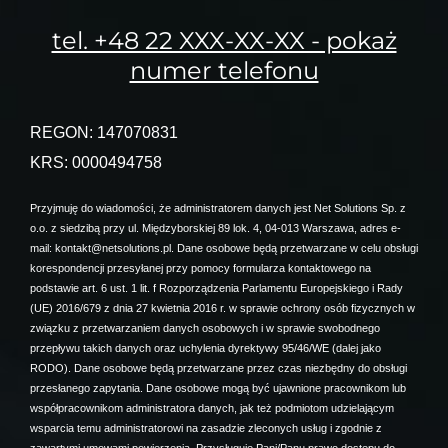
tel. +48 22 XXX-XX-XX - pokaż
numer telefonu
REGON: 147070831
KRS: 0000494758
Przyjmuję do wiadomości, że administratorem danych jest Net Solutions Sp. z
o.o. z siedzibą przy ul. Międzyborskiej 89 lok. 4, 04-013 Warszawa, adres e-
mail: kontakt@netsolutions.pl. Dane osobowe będą przetwarzane w celu obsługi
korespondencji przesyłanej przy pomocy formularza kontaktowego na
podstawie art. 6 ust. 1 lit. f Rozporządzenia Parlamentu Europejskiego i Rady
(UE) 2016/679 z dnia 27 kwietnia 2016 r. w sprawie ochrony osób fizycznych w
związku z przetwarzaniem danych osobowych i w sprawie swobodnego
przepływu takich danych oraz uchylenia dyrektywy 95/46/WE (dalej jako
RODO). Dane osobowe będą przetwarzane przez czas niezbędny do obsługi
przesłanego zapytania. Dane osobowe mogą być ujawnione pracownikom lub
współpracownikom administratora danych, jak też podmiotom udzielającym
wsparcia temu administratorowi na zasadzie zleconych usług i zgodnie z
zawartymi umowami powierzenia. Przysługuje Pani/Panu prawo dostępu do