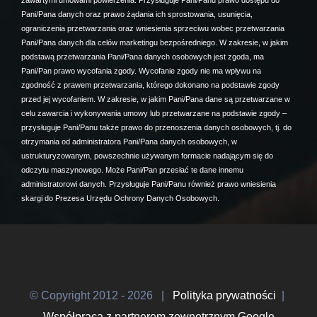
Pani/Pana danych oraz prawo żądania ich sprostowania, usunięcia,
ograniczenia przetwarzania oraz wniesienia sprzeciwu wobec przetwarzania
Pani/Pana danych dla celów marketingu bezpośredniego. W zakresie, w jakim
podstawą przetwarzania Pani/Pana danych osobowych jest zgoda, ma
Pani/Pan prawo wycofania zgody. Wycofanie zgody nie ma wpływu na
zgodność z prawem przetwarzania, którego dokonano na podstawie zgody
przed jej wycofaniem. W zakresie, w jakim Pani/Pana dane są przetwarzane w
celu zawarcia i wykonywania umowy lub przetwarzane na podstawie zgody –
przysługuje Pani/Panu także prawo do przenoszenia danych osobowych, tj. do
otrzymania od administratora Pani/Pana danych osobowych, w
ustrukturyzowanym, powszechnie używanym formacie nadającym się do
odczytu maszynowego. Może Pani/Pan przesłać te dane innemu
administratorowi danych. Przysługuje Pani/Panu również prawo wniesienia
skargi do Prezesa Urzędu Ochrony Danych Osobowych.
© Copyright 2012 -
2026 |
Polityka prywatności
|
Współpraca z partnerem zewnętrznym Google